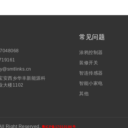
们
常见问题
7048068
涂鸦控制器
719161
装修开关
ry@smtlinks.cn
智连传感器
宝安西乡华丰新能源科
智能小家电
业大楼1102
其他
Right Reserved.
粤ICP备17010186号