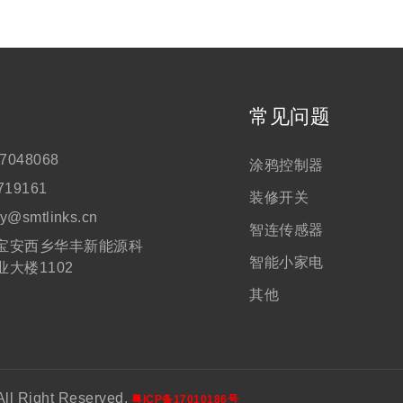
们
常见问题
7048068
涂鸦控制器
719161
装修开关
ry@smtlinks.cn
智连传感器
宝安西乡华丰新能源科
智能小家电
业大楼1102
其他
Right Reserved.
粤ICP备17010186号