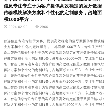
信息专注专注于为客户提供高效稳定的蓝牙数据
传输模块解决方案和个性化的定制服务，占地面
积1000平方，
2024-02-02
2906
智连信息专注专注于为客户提供高效稳定的蓝牙数据传输模块解
决方案和个性化的定制服务，占地面积1000平方，专业生产线2
条...智连信息专注专注于为客户提供高效稳定的蓝牙数据传输模块
解决方案和个性化的定制服务，占地面积1000平方，专业生产线2
条...智连信息专注专注于为客户提供高效稳定的蓝牙数据传输模块
解决方案和个性化的定制服务，占地面积1000平方，专业生产线2
条...智连信息专注专注于为客户提供高效稳定的蓝牙数据传输模块
解决方案和个性化的定制服务，占地面积1000平方，专业生产线2
条...智连信息专注专注于为客户提供高效稳定的蓝牙数据传输模块
解决方案和个性化的定制服务，占地面积1000平方，专业生产线2
条...智连信息专注专注于为客户提供高效稳定的蓝牙数据传输模块
解决方案和个性化的定制服务，占地面积1000平方，专业生产线2