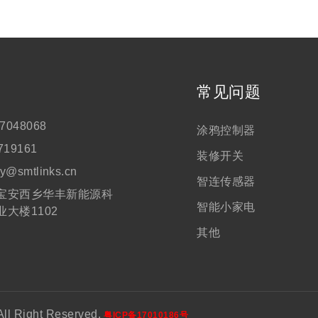
们
常见问题
7048068
涂鸦控制器
719161
装修开关
ry@smtlinks.cn
智连传感器
宝安西乡华丰新能源科
智能小家电
业大楼1102
其他
Right Reserved.
粤ICP备17010186号