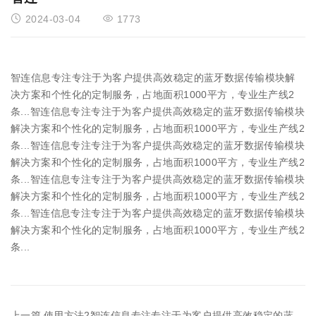
2024-03-04
1773
智连信息专注专注于为客户提供高效稳定的蓝牙数据传输模块解
决方案和个性化的定制服务，占地面积1000平方，专业生产线2
条...智连信息专注专注于为客户提供高效稳定的蓝牙数据传输模块
解决方案和个性化的定制服务，占地面积1000平方，专业生产线2
条...智连信息专注专注于为客户提供高效稳定的蓝牙数据传输模块
解决方案和个性化的定制服务，占地面积1000平方，专业生产线2
条...智连信息专注专注于为客户提供高效稳定的蓝牙数据传输模块
解决方案和个性化的定制服务，占地面积1000平方，专业生产线2
条...智连信息专注专注于为客户提供高效稳定的蓝牙数据传输模块
解决方案和个性化的定制服务，占地面积1000平方，专业生产线2
条...
上一篇
使用方法2智连信息专注专注于为客户提供高效稳定的蓝牙数据传输模块解决方案和个性化的定制服务，占地面积1000平方，专业生产线2条...智连