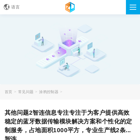
语言
首页
常见问题
涂鸦控制器
其他问题2智连信息专注专注于为客户提供高效
稳定的蓝牙数据传输模块解决方案和个性化的定
制服务，占地面积1000平方，专业生产线2条...
智连